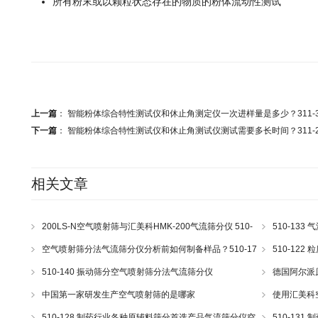
所有粉末或以颗粒状态存在的物质的粉体流动性测试
上一篇
：
智能粉体综合特性测试仪和休止角测定仪一次进样量是多少？311-3
下一篇
：
智能粉体综合特性测试仪和休止角测试仪测试需要多长时间？311-22
相关文章
200LS-N空气喷射筛与汇美科HMK-200气流筛分仪 510-
510-13
43
空气喷射筛分法气流筛分仪分析前如何制备样品？510-17
510-12
510-140 振动筛分空气喷射筛分法气流筛分仪
德国阿尔派原理
e200LS Hos
中国第一家研发生产空气喷射筛的是哪家
使用汇美科
510-128 制药行业各种原辅料筛分首选产品气流筛分仪空
510-13