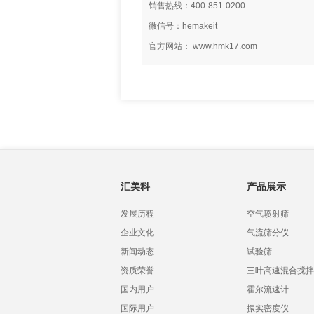
销售热线：400-851-0200
微信号：hemakeit
官方网站： www.hmk17.com
汇美科
产品展示
发展历程
空气喷射筛
企业文化
气流筛分仪
新闻动态
试验筛
资质荣誉
三叶高速混合搅拌
国内用户
霍尔流速计
国际用户
振实密度仪