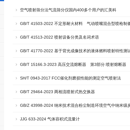
空气喷射筛分法气流筛分仪国内400多个用户的汇美科
GB/T 41503-2022 不定形耐火材料 气动喷嘴混合型喷枪
GB/T 41513-2022 喷射设备分类及名词术语
GB/T 41770-2022 基于背光成像技术的液体燃料喷射特性测
GB/T 15166.3-2023 高压交流熔断器 第3部分:喷射熔断器
SH/T 0943-2017 FCC催化剂磨损性能的测定空气喷射法
GB/T 29464-2023 两相流喷射式热交换器
GB/Z 43998-2024 纳米技术混合粉尘制造环境空气中纳
浓度的测量方法
JJG 633-2024 气体容积式流量计