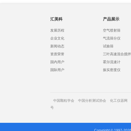
汇美科
产品展示
发展历程
空气喷射筛
企业文化
气流筛分仪
新闻动态
试验筛
资质荣誉
三叶高速混合搅拌
国内用户
霍尔流速计
国际用户
振实密度仪
中国颗粒学会
中国分析测试协会
化工仪器网
号
Copyright © 1997-202