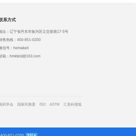
联系方式
地址：辽宁省丹东市振兴区立交新路17-5号
销售热线：400-851-0200
微信号：hemakeit
邮箱：hmktest@163.com
国药学会
国家药典委
ISO
ASTM
汇美科搜狐
 400-851-0200
51La