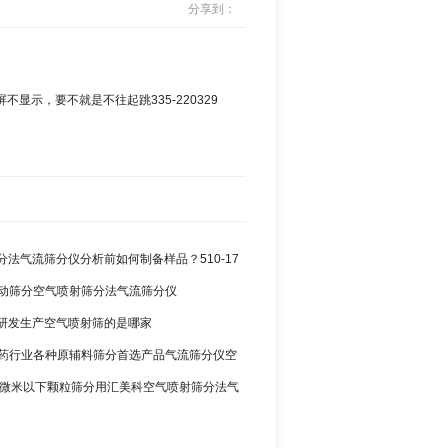
分享到：
示，要不就是不往起跳335-220329
分法气流筛分仪分析前如何制备样品？510-17
0 振动筛分空气喷射筛分法气流筛分仪
研发生产空气喷射筛的是哪家
8 制药行业各种原辅料筛分首选产品气流筛分仪空
9 75微米以下颗粒筛分用汇美科空气喷射筛分法气