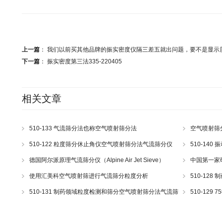
上一篇
：
我们以前买其他品牌的振实密度仪隔三差五就出问题，要不是显示屏不显
下一篇
：
振实密度第三法335-220405
相关文章
510-133 气流筛分法也称空气喷射筛分法
空气喷射筛
510-122 粒度筛分休止角仪空气喷射筛分法气流筛分仪
510-14
德国阿尔派原理气流筛分仪（Alpine Air Jet Sieve）
中国第一家
e200LS Hosokawa与200LS-N空气喷射筛分仪 510-34
使用汇美科空气喷射筛进行气流筛分粒度分析
510-12
气喷射筛
510-131 制药领域粒度检测和筛分空气喷射筛分法气流筛
510-12
分仪
流筛分仪