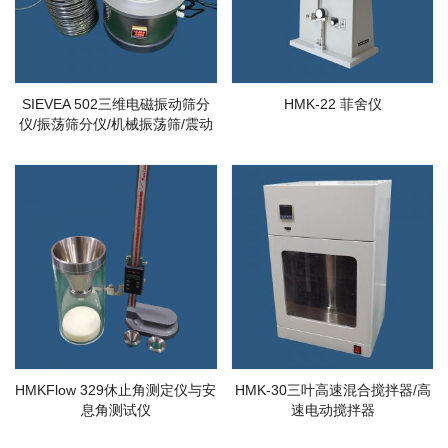
SIEVEA 502三维电磁振动筛分
HMK-22 菲舍仪
仪/振荡筛分仪/机械振荡筛/震动
筛分仪
HMKFlow 329休止角测定仪与安
HMK-30三叶高速混合搅拌器/高
息角测试仪
速电动搅拌器