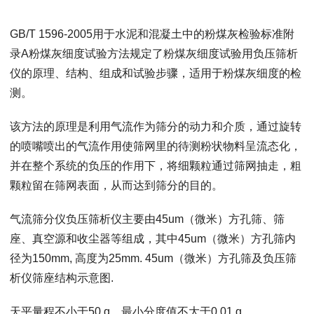
GB/T 1596-2005用于水泥和混凝土中的粉煤灰检验标准附
录A粉煤灰细度试验方法规定了粉煤灰细度试验用负压筛析
仪的原理、结构、组成和试验步骤，适用于粉煤灰细度的检
测。
该方法的原理是利用气流作为筛分的动力和介质，通过旋转
的喷嘴喷出的气流作用使筛网里的待测粉状物料呈流态化，
并在整个系统的负压的作用下，将细颗粒通过筛网抽走，粗
颗粒留在筛网表面，从而达到筛分的目的。
气流筛分仪负压筛析仪主要由45um（微米）方孔筛、筛
座、真空源和收尘器等组成，其中45um（微米）方孔筛内
径为150mm, 高度为25mm. 45um（微米）方孔筛及负压筛
析仪筛座结构示意图.
天平量程不小于50 g，最小分度值不大于0.01 g,