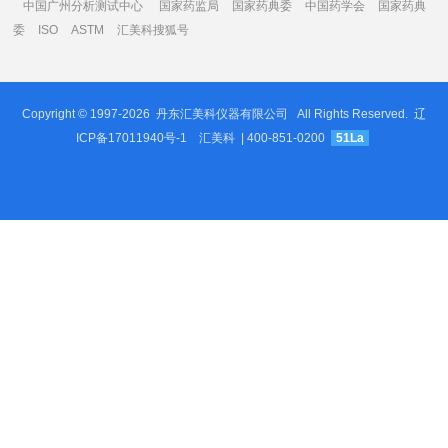
中国广州分析测试中心
国家药监局
国家药典委
中国药学会
国家药典
委
ISO
ASTM
汇美科搜狐号
Copyright © 1997-2026
丹东汇美科仪器有限公司
All Rights Reserved.
辽
ICP备17011940号-1
汇美科
| 400-851-0200
51La