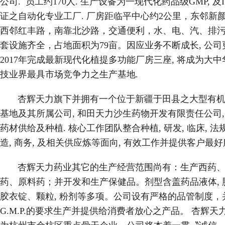
公司. 员工约170人. 生产设备为一现代化药品级GMP, 及I
证之自动化专业工厂. 厂房距临平中心约2公里，东邻新
西邻红丰路，南靠北沙路，交通便利，水、电、汽、排
套设施齐全，占地面积为79亩。因应业务不断成长, 公司
2017年完成最新现代化植提多功能厂房三座, 将成为大中
技业界最具市场竞争力之生产基地.
杏辉天力旗下并拥有一个位于新疆于田县之大型有机
基地及其所属公司, 和田天力沙生药物开发有限责任公司,
药材供给及种植. 核心工作团队整合种植, 研发, 临床, 法规
造, 商务, 及相关供应炼等面向, 有效工作并提供客户最好
杏辉天力药业其它的生产经营范围尚有：生产西药、
药、原料药；并开发和生产保健品。剂型含盖药品液体, 
胶衣锭、颗粒, 粉剂等多项。公司设有严格的品管制度，
G.M.P.的要求生产并提供给消费者放心之产品。 杏辉天