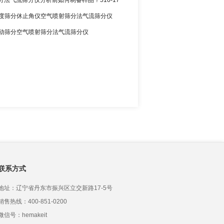
分法气流筛分仪分析前如何制备样品？510-17
2 粒度筛分休止角仪空气喷射筛分法气流筛分仪
0 振动筛分空气喷射筛分法气流筛分仪
联系方式
地址：辽宁省丹东市振兴区立交新路17-5号
销售热线：400-851-0200
微信号：hemakeit