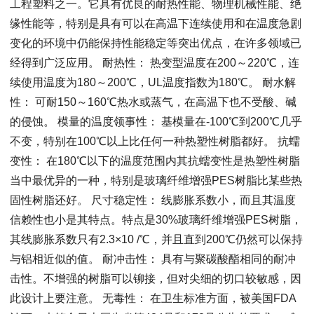
工程塑料之一。它具有优良的耐热性能、物理机械性能、绝
缘性能等，特别是具有可以在高温下连续使用和在温度急剧
变化的环境中仍能保持性能稳定等突出优点，在许多领域已
经得到广泛应用。 耐热性： 热变型温度在200～220℃，连
续使用温度为180～200℃，UL温度指数为180℃。 耐水解
性： 可耐150～160℃热水或蒸气，在高温下也不受酸、碱
的侵蚀。 模量的温度领事性： 基模量在-100℃到200℃几乎
不变，特别在100℃以上比任何一种热塑性树脂都好。 抗蠕
变性： 在180℃以下的温度范围内其抗蠕变性是热塑性树脂
当中最优异的一种，特别是玻璃纤维增强PES树脂比某些热
固性树脂还好。 尺寸稳定性： 线膨胀系数小，而且其温度
信赖性也小是其特点。特点是30%玻璃纤维增强PES树脂，
其线膨胀系数只有2.3×10 /℃，并且直到200℃仍然可以保持
与铝相近似的值。 耐冲击性： 具有与聚碳酸酯相同的耐冲
击性。不增强的树脂可以铆接，但对尖细的切口较敏感，因
此设计上要注意。 无毒性： 在卫生标准方面，被美国FDA