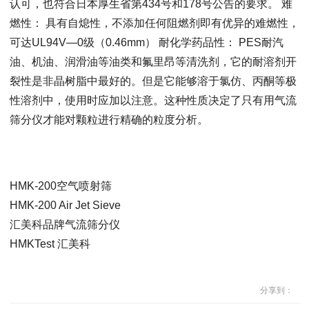
认可，也符合日本厚生省第434号和178号公告的要求。 难
燃性： 具有自熄性，不添加任何阻燃剂即有优异的难燃性，
可达UL94V—0级（0.46mm） 耐化学药品性： PES耐汽
油、机油、润滑油等油类和氟里昂等清洗剂，它的耐溶剂开
裂性是非晶树脂中最好的。但是它能够溶于氯仿、丙酮等极
性溶剂中，使用时应加以注意。这种性质决定了只有用气流
筛分仪才能对颗粒进行精确的粒度分析。
HMK-200空气喷射筛
HMK-200 Air Jet Sieve
汇美科品牌气流筛分仪
HMKTest 汇美科
分享到：