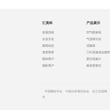
汇美科
产品展示
发展历程
空气喷射筛
企业文化
气流筛分仪
新闻动态
试验筛
资质荣誉
三叶高速混合搅拌
国内用户
霍尔流速计
国际用户
振实密度仪
中国颗粒学会
中国分析测试协会
化工仪器网
号