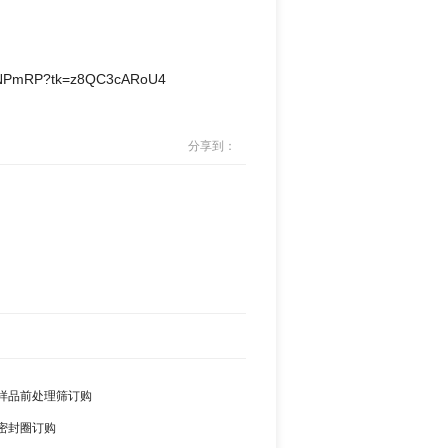
PmRP?tk=z8QC3cARoU4
分享到：
样品前处理筛订购
密封圈订购