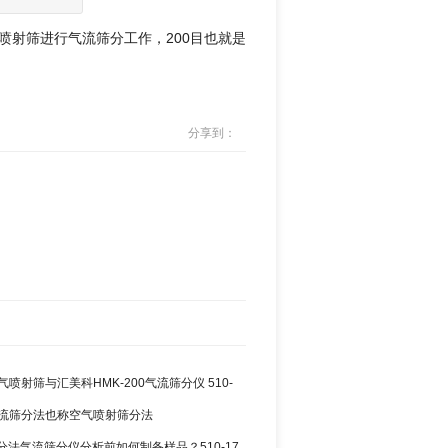
喷射筛进行气流筛分工作，200目也就是
分享到：
空气喷射筛与汇美科HMK-200气流筛分仪 510-
3 气流筛分法也称空气喷射筛分法
分法气流筛分仪分析前如何制备样品？510-17