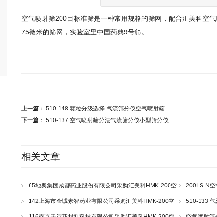
空气喷射筛200目标准筛是一种常用规格的筛网，配合汇美科空气
75微米的筛网，实验室里中国药典9号筛。
上一篇
：
510-148 颗粒分级选择-气流筛分仪空气喷射筛
下一篇
：
510-137 空气喷射筛分法气流筛分仪小型筛分仪
相关文章
65地奥集团成都药业股份有限公司采购汇美科HMK-200空
200LS-N
气喷射筛一套
43
142上海市金诚素智药业有限公司采购汇美科HMK-200空
510-13
气喷射筛一套
116南京天诗新材料科技有限公司采购汇美科HMK-200空
空气喷射筛