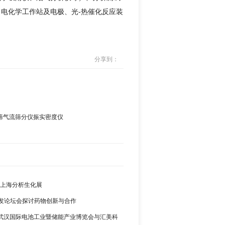
电化学工作站及电极、光-热催化反应装
分享到：
射筛气流筛分仪振实密度仪
黑上海分析生化展
发论坛会探讨药物创新与合作
024武汉国际电池工业暨储能产业博览会与汇美科