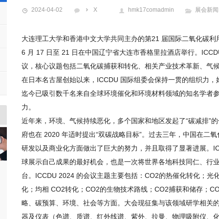
2024-04-02
X
hmk17comadmin
展会新闻
大连理工大学和香港中文大学共同主办的第21 届国际二氧化碳利用大会（
6 月 17 日至 21 日在中国辽宁省大连市香格里拉酒店举行。IC
议，核心议题包括二氧化碳捕获和转化、相关产业技术革新、气候变
在日本名古屋创始以来，ICCDU 国际组委会保持一贯的组织力
迄今已吸引数千名来自全球环境催化和环境材料领域的知名学者
力。
近年来，环境、气候持续恶化，多个国家和地区发起了“碳减排”
府也在 2020 年适时提出“双碳战略目标”。过去三年，中国在
研发以及商业化方面做出了巨大的努力，并且取得了显著进展。ICC
球展示自己成果的最好机会，也是一次将世界各地科技同仁、行
台。ICCDU 2024 的会议主题主要包括：CO2的热催化转化；
化；均相 CO2转化；CO2的生物技术路线；CO2捕获和储存；
略、碳预算、环境、社会等方面。大会现征集与该领域研学相关
器及仪表（色谱、质谱、红外线谱、紫外、拉曼、物理吸附仪、