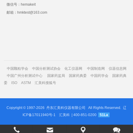
微信号：hemakeit
邮箱：hmktest@163.com
中国颗粒学会
中国分析测试协会
化工仪器网
中国制造网
仪器信息网
中国广州分析测试中心
国家药监局
国家药典委
中国药学会
国家药典
委
ISO
ASTM
汇美科搜狐号
Copyright © 1997-2026
丹东汇美科仪器有限公司
All Rights Reserved.
辽
ICP备17011940号-1
汇美科
| 400-851-0200
51La