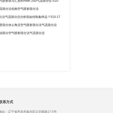
空气喷射筛与汇美科HMK-200气流筛分仪 510-
3 气流筛分法也称空气喷射筛分法
分法气流筛分仪分析前如何制备样品？510-17
2 粒度筛分休止角仪空气喷射筛分法气流筛分仪
0 振动筛分空气喷射筛分法气流筛分仪
联系方式
地址：辽宁省丹东市振兴区立交新路17-5号