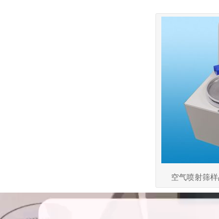
空气喷射筛样
视
频