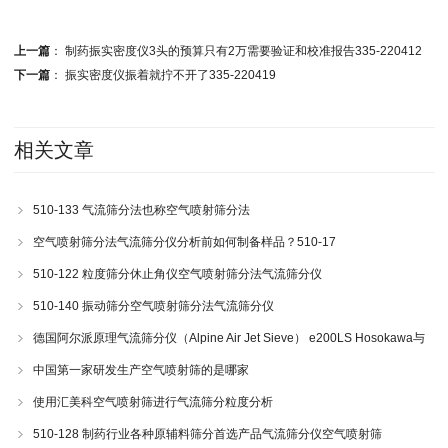
上一篇
：
制药振实密度仪3头的预算只有2万需要验证和校准报告335-220412
下一篇
：
振实密度仪振着就拧不开了335-220419
相关文章
510-133 气流筛分法也称空气喷射筛分法
空气喷射筛分法气流筛分仪分析前如何制备样品？510-17
510-122 粒度筛分休止角仪空气喷射筛分法气流筛分仪
510-140 振动筛分空气喷射筛分法气流筛分仪
德国阿尔派原理气流筛分仪（Alpine Air Jet Sieve） e200LS Hosokawa与
200LS-N空气喷射筛分仪 510-34
中国第一家研发生产空气喷射筛的是哪家
使用汇美科空气喷射筛进行气流筛分粒度分析
510-128 制药行业各种原辅料筛分首选产品气流筛分仪空气喷射筛