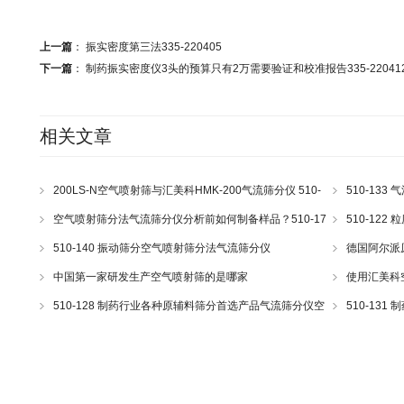
上一篇
：
振实密度第三法335-220405
下一篇
：
制药振实密度仪3头的预算只有2万需要验证和校准报告335-22041
相关文章
200LS-N空气喷射筛与汇美科HMK-200气流筛分仪 510-
510-13
43
空气喷射筛分法气流筛分仪分析前如何制备样品？510-17
510-12
510-140 振动筛分空气喷射筛分法气流筛分仪
德国阿尔派原理
e200LS Hos
中国第一家研发生产空气喷射筛的是哪家
使用汇美科
510-128 制药行业各种原辅料筛分首选产品气流筛分仪空
510-13
气喷射筛
分仪