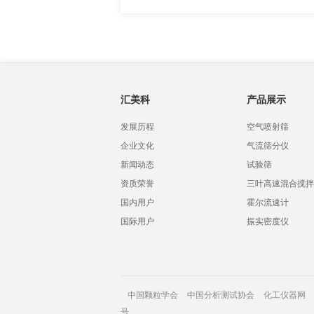
汇美科
产品展示
发展历程
空气喷射筛
企业文化
气流筛分仪
新闻动态
试验筛
资质荣誉
三叶高速混合搅拌
国内用户
霍尔流速计
国际用户
振实密度仪
中国颗粒学会
中国分析测试协会
化工仪器网
号