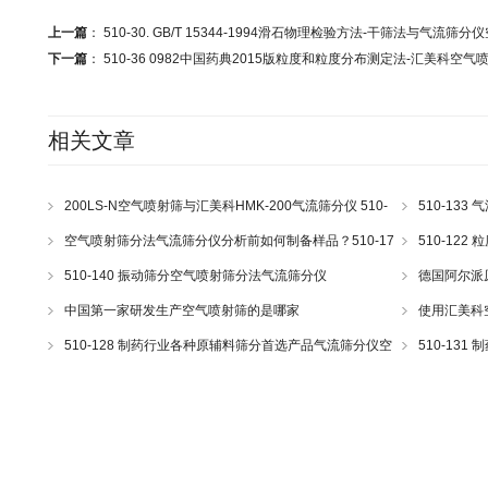
上一篇
：
510-30. GB/T 15344-1994滑石物理检验方法-干筛法与气流
下一篇
：
510-36 0982中国药典2015版粒度和粒度分布测定法-汇美科空
相关文章
200LS-N空气喷射筛与汇美科HMK-200气流筛分仪 510-
510-13
43
空气喷射筛分法气流筛分仪分析前如何制备样品？510-17
510-12
510-140 振动筛分空气喷射筛分法气流筛分仪
德国阿尔派原理
e200LS Hos
中国第一家研发生产空气喷射筛的是哪家
使用汇美科
510-128 制药行业各种原辅料筛分首选产品气流筛分仪空
510-13
气喷射筛
分仪