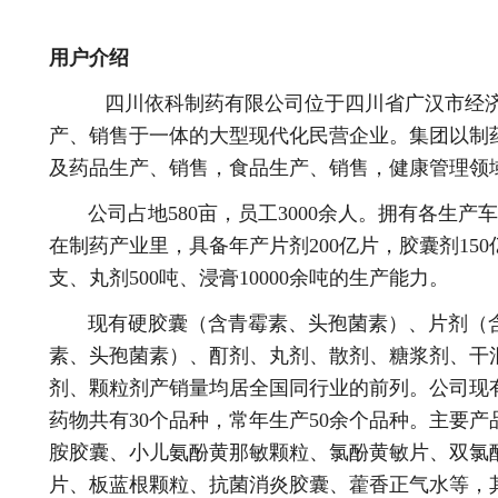
用户介绍
四川依科制药有限公司位于四川省广汉市经
产、销售于一体的大型现代化民营企业。集团以制
及药品生产、销售，食品生产、销售，健康管理领
公司占地580亩，员工3000余人。拥有各生产车间
在制药产业里，具备年产片剂200亿片，胶囊剂150
支、丸剂500吨、浸膏10000余吨的生产能力。
现有硬胶囊（含青霉素、头孢菌素）、片剂（含
素、头孢菌素）、酊剂、丸剂、散剂、糖浆剂、干
剂、颗粒剂产销量均居全国同行业的前列。公司现有
药物共有30个品种，常年生产50余个品种。主要
胺胶囊、小儿氨酚黄那敏颗粒、氯酚黄敏片、双氯
片、板蓝根颗粒、抗菌消炎胶囊、藿香正气水等，