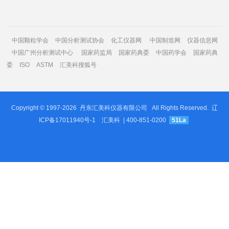
中国颗粒学会
中国分析测试协会
化工仪器网
中国制造网
仪器信息网
中国广州分析测试中心
国家药监局
国家药典委
中国药学会
国家药典
委
ISO
ASTM
汇美科搜狐号
Copyright © 1997-2026
丹东汇美科仪器有限公司
All Rights Reserved.
辽
ICP备17011940号-1
汇美科
| 400-851-0200
51La