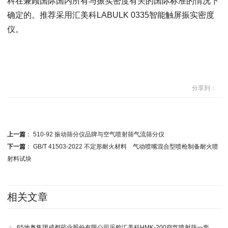
科在兼顾国际国内所有与振实密度有关的国际标准的情况下
确定的。推荐采用汇美科LABULK 0335智能触屏振实密度
仪。
分享到：
上一篇
：
510-92 振动筛分仪品牌与空气喷射筛气流筛分仪
下一篇
：
GB/T 41503-2022 不定形耐火材料 气动喷嘴混合型喷枪制备耐火喷
射料试块
相关文章
65地奥集团成都药业股份有限公司采购汇美科HMK-200空气喷射筛一套