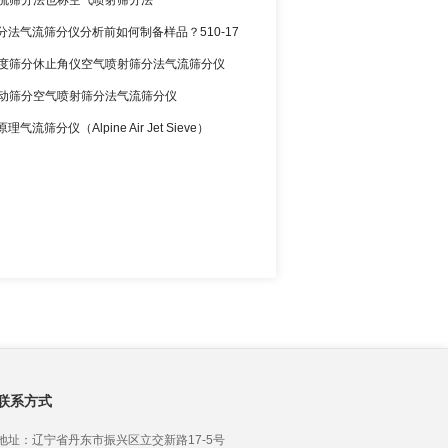
3 气流筛分法也称空气喷射筛分法
分法气流筛分仪分析前如何制备样品？510-17
2 粒度筛分休止角仪空气喷射筛分法气流筛分仪
0 振动筛分空气喷射筛分法气流筛分仪
气流筛分仪（Alpine Air Jet Sieve）
okawa与200LS-N空气喷射筛分仪 510-34
联系方式
地址：辽宁省丹东市振兴区立交新路17-5号