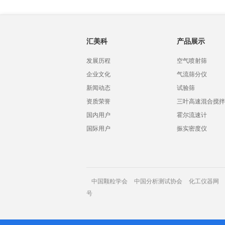
汇美科
产品展示
发展历程
空气喷射筛
企业文化
气流筛分仪
新闻动态
试验筛
资质荣誉
三叶高速混合搅拌
国内用户
霍尔流速计
国际用户
振实密度仪
中国颗粒学会
中国分析测试协会
化工仪器网
号