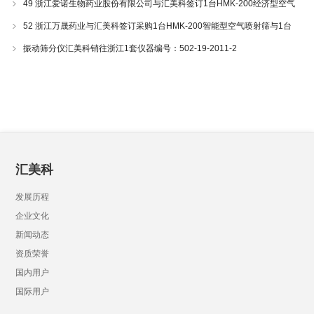
49 浙江爱诺生物药业股份有限公司与汇美科签订1台HMK-200经济型空气
喷射筛采购合同
52 浙江万晟药业与汇美科签订采购1台HMK-200智能型空气喷射筛与1台
HMK-30三叶高速混合搅拌器合同
振动筛分仪汇美科销往浙江1套仪器编号：502-19-2011-2
汇美科
发展历程
企业文化
新闻动态
资质荣誉
国内用户
国际用户