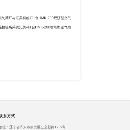
城制药厂与汇美科签订1台HMK-200经济型空气
同
品检验所采购汇美科1台HMK-200智能型空气喷
联系方式
地址：辽宁省丹东市振兴区立交新路17-5号