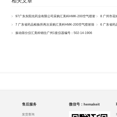
相关文章
97广东东阳光药业有限公司采购汇美科HMK-200空气喷射
8 广州市花
筛一套
喷射筛采购合
7 广东省药品检验所再次采购汇美科HMK-200空气喷射筛
6 广东省药
一台
射筛
振动筛分仪汇美科销往广州1套仪器编号：502-14-1906
售后服务
微信号：hemakeit
发货查询