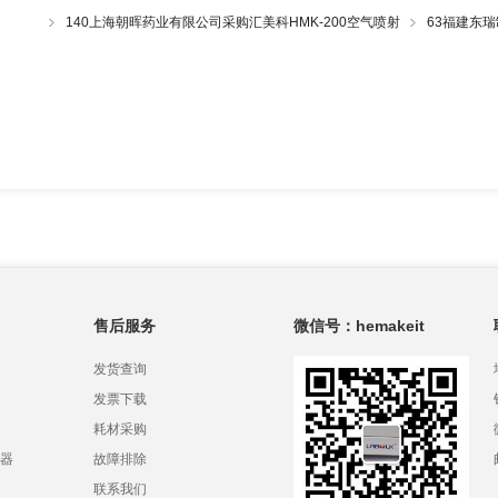
射筛一套
140上海朝晖药业有限公司采购汇美科HMK-200空气喷射
63福建东瑞
筛一套
一套
售后服务
微信号：hemakeit
发货查询
发票下载
耗材采购
器
故障排除
联系我们