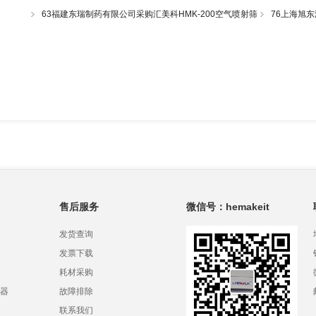
筛一套
63福建东瑞制药有限公司采购汇美科HMK-200空气喷射筛
76上海旭东
一套
射筛一套
售后服务
微信号：hemakeit
发货查询
发票下载
耗材采购
器
故障排除
联系我们