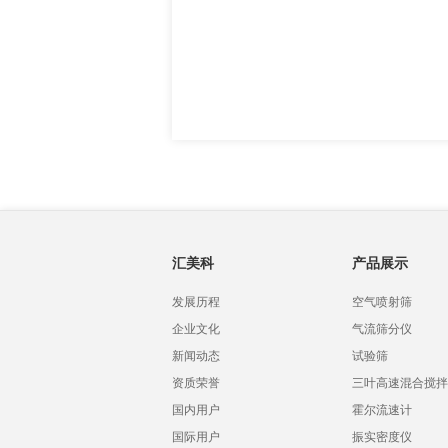
汇美科
产品展示
发展历程
空气喷射筛
企业文化
气流筛分仪
新闻动态
试验筛
资质荣誉
三叶高速混合搅拌
国内用户
霍尔流速计
国际用户
振实密度仪