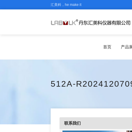
汇美科，he make it
首页
产品
512A-R202412070
联系我们