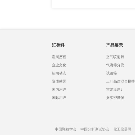
汇美科
产品展示
发展历程
空气喷射筛
企业文化
气流筛分仪
新闻动态
试验筛
资质荣誉
三叶高速混合搅拌
国内用户
霍尔流速计
国际用户
振实密度仪
中国颗粒学会
中国分析测试协会
化工仪器网