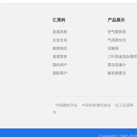
汇美科
产品展示
发展历程
空气喷射筛
企业文化
气流筛分仪
新闻动态
试验筛
资质荣誉
三叶高速混合搅拌
国内用户
霍尔流速计
国际用户
振实密度仪
中国颗粒学会
中国分析测试协会
化工仪器网
号
Copyright © 1997-202