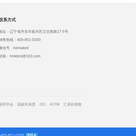
联系方式
地址：辽宁省丹东市振兴区立交新路17-5号
销售热线：400-851-0200
微信号：hemakeit
邮箱：hmktest@163.com
国药学会
国家药典委
ISO
ASTM
汇美科搜狐
 400-851-0200
51La