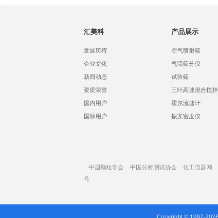
汇美科
产品展示
发展历程
空气喷射筛
企业文化
气流筛分仪
新闻动态
试验筛
资质荣誉
三叶高速混合搅拌
国内用户
霍尔流速计
国际用户
振实密度仪
中国颗粒学会
中国分析测试协会
化工仪器网
号
Copyright © 1997-202