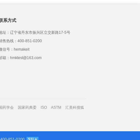
联系方式
地址：辽宁省丹东市振兴区立交新路17-5号
销售热线：400-851-0200
微信号：hemakeit
邮箱：hmktest@163.com
国药学会
国家药典委
ISO
ASTM
汇美科搜狐
 400-851-0200
51La