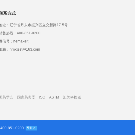
联系方式
地址：辽宁省丹东市振兴区立交新路17-5号
销售热线：400-851-0200
微信号：hemakeit
邮箱：hmktest@163.com
国药学会
国家药典委
ISO
ASTM
汇美科搜狐
 400-851-0200
51La