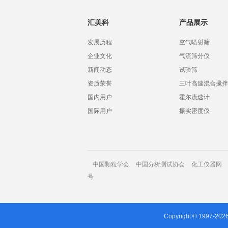
汇美科
产品展示
发展历程
空气喷射筛
企业文化
气流筛分仪
新闻动态
试验筛
资质荣誉
三叶高速混合搅拌
国内用户
霍尔流速计
国际用户
振实密度仪
中国颗粒学会
中国分析测试协会
化工仪器网
号
Copyright © 1997-202